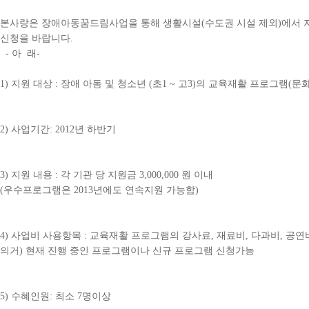
본사랑은 장애아동꿈드림사업을 통해 생활시설
(
수도권 시설 제외
)
에서 
신청을 바랍니다
.
- 아 래-
1)
지원 대상
:
장애 아동 및 청소년
(
초
1 ~
고
3)
의 교육재활
프로그램
(
문
2)
사업기간
: 2012
년 하반기
3)
지원 내용
:
각 기관 당 지원금
3,000,000
원 이내
(
우수프로그램은
2013
년에도 연속지원 가능함
)
4)
사업비 사용항목
:
교육재활 프로그램의 강사료
,
재료비
,
다과비
,
공연
의거
)
현재 진행 중인 프로그램이나 신규 프로그램 신청가능
5)
수혜인원
:
최소
7
명이상