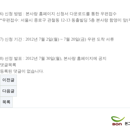
6)
신청 방법
:
본사랑 홈페이지 신청서 다운로드를 통한 우편접수
*
우편접수
:
서울시 종로구 관철동
12-13
동출빌딩
5
층 본사랑 함영미 앞
(
7)
신청 기간
: 2012
년
7
월
2
일
(
월
) ~ 7
월
20
일
(
금
)
우편 도착 서류
8)
선정 발표
: 2012
년
7
월
30
일
(
월
),
본사랑 홈페이지에 공지
댓글목록
등록된 댓글이 없습니다.
이전글
다음글
목록