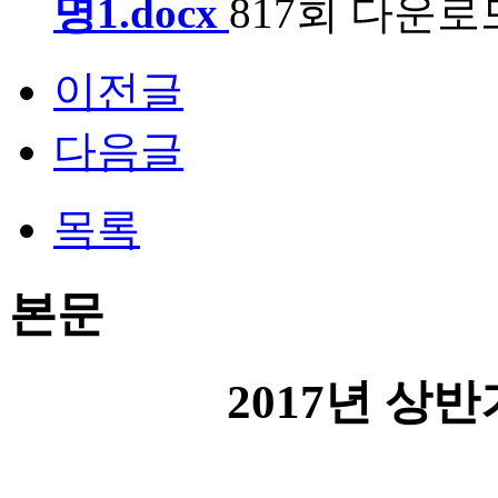
명1.docx
817회 다운로
이전글
다음글
목록
본문
2017
년 상반