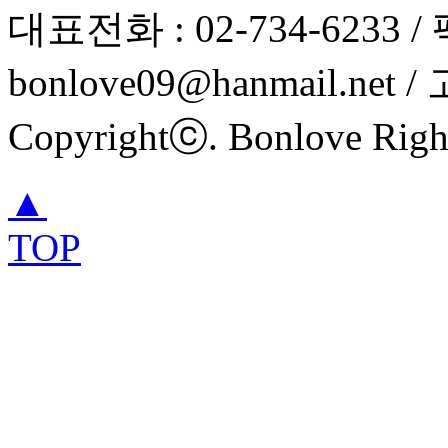
대표전화 : 02-734-6233 / 팩
bonlove09@hanmail.net 
Copyrightⓒ. Bonlove Right
▲
TOP