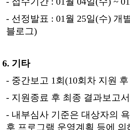
-
접수기간
: 01
월
04
일
(
수
) ~ 0
-
선정발표
: 01
월
25
일
(
수
)
개별
블로그
)
6.
기타
-
중간보고
1
회
(10
회차 지원 
-
지원종료 후 최종 결과보고서
-
내부심사 기준은 대상자의 
후 프로그램 운영계획 등에 