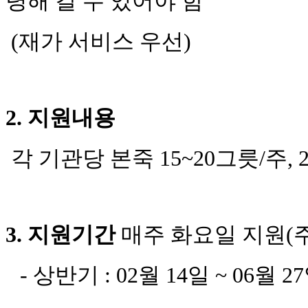
령해 갈 수 있어야 함
(
재가 서비스 우선
)
2.
지원내용
각 기관당 본죽
15~20
그릇
/
주
, 
3.
지원기간
매주 화요일 지원
(
-
상반기
: 02
월
14
일
~ 06
월
27