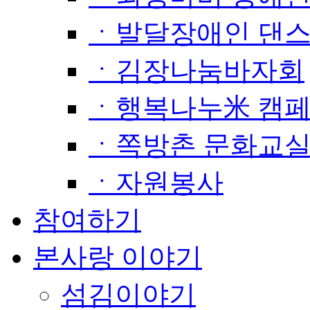
ㆍ발달장애인 댄
ㆍ김장나눔바자회
ㆍ행복나누米 캠
ㆍ쪽방촌 문화교
ㆍ자원봉사
참여하기
본사랑 이야기
섬김이야기