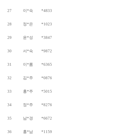
27
이*숙
*4833
28
정*은
*1023
29
윤*성
*3847
30
서*숙
*9872
31
이*롬
*6365
32
김*주
*0876
33
홍*주
*5015
34
정*주
*8276
35
남*경
*6672
36
홍*남
*1159