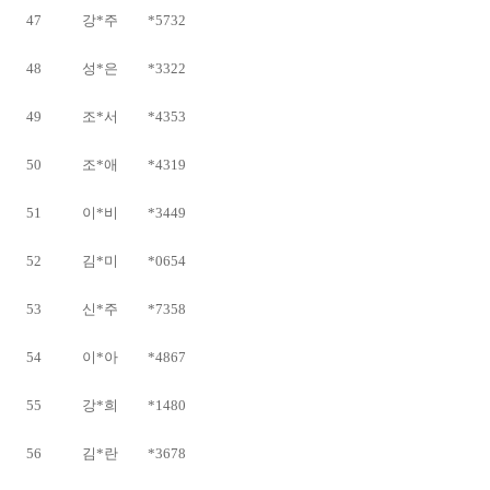
47
강*주
*5732
48
성*은
*3322
49
조*서
*4353
50
조*애
*4319
51
이*비
*3449
52
김*미
*0654
53
신*주
*7358
54
이*아
*4867
55
강*희
*1480
56
김*란
*3678