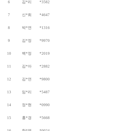
6
김*리
*3582
7
신*희
*4647
8
박*연
*1316
9
김*정
*9970
10
백*정
*2019
11
김*아
*2882
12
김*연
*9800
13
임*리
*5487
14
정*현
*0990
15
홍*경
*5668
16
한*영
*0024