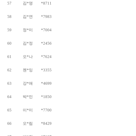
57
김*영
*8711
58
김*연
*7983
59
정*미
*7004
60
김*정
*2456
61
오*나
*7624
62
첸*잉
*3355
63
강*애
*4699
64
박*민
*1850
65
이*미
*7700
66
오*림
*8429