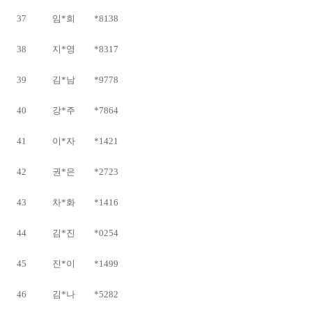
37
임*희
*8138
38
지*영
*8317
39
김*남
*9778
40
강*주
*7864
41
이*자
*1421
42
권*은
*2723
43
차*화
*1416
44
김*진
*0254
45
진*이
*1499
46
김*나
*5282