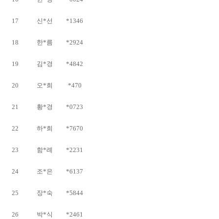
17
신*선
*1346
18
한*름
*2924
19
김*경
*4842
20
오*희
*470
21
황*경
*0723
22
하*희
*7670
23
함*례
*2231
24
조*은
*6137
25
장*숙
*5844
26
박*식
*2461