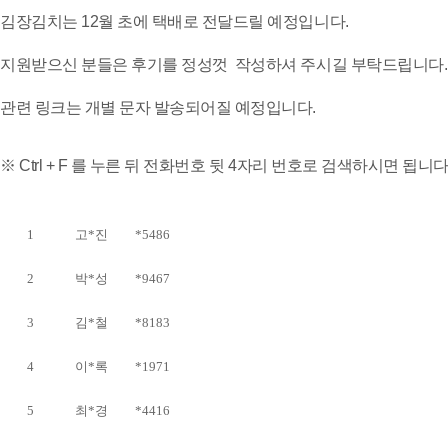
김장김치는 12월 초에 택배로 전달드릴 예정입니다.
지원받으신 분들은 후기를 정성껏 작성하셔 주시길 부탁드립니다
관련 링크는 개별 문자 발송되어질 예정입니다.
※ Ctrl + F 를 누른 뒤 전화번호 뒷 4자리 번호로 검색하시면 됩니다
1
고*진
*5486
2
박*성
*9467
3
김*철
*8183
4
이*록
*1971
5
최*경
*4416