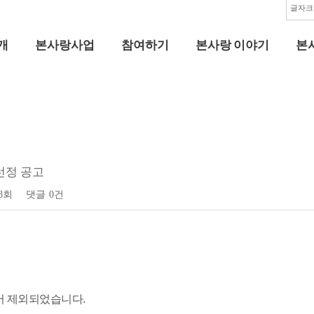
글자크
개
본사랑사업
참여하기
본사랑 이야기
본
선정 공고
58회
댓글
0건
서 제외되었습니다.